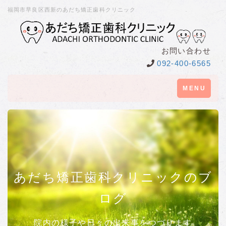
福岡市早良区西新のあだち矯正歯科クリニック
お問い合わせ
092-400-6565
Toggle
MENU
navigation
あだち矯正歯科クリニックのブ
ログ
院内の様子や日々の出来事をつづります