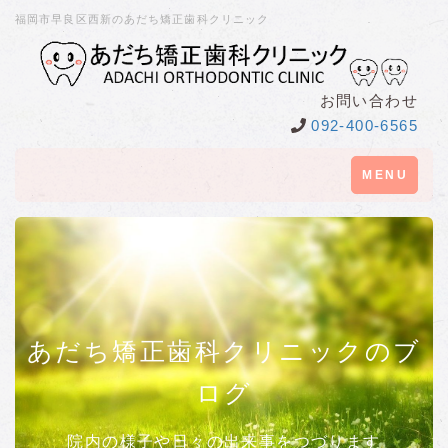
福岡市早良区西新のあだち矯正歯科クリニック
お問い合わせ
092-400-6565
Toggle
MENU
navigation
あだち矯正歯科クリニックのブ
ログ
院内の様子や日々の出来事をつづります