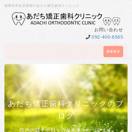
福岡市早良区西新のあだち矯正歯科クリニック
お問い合わせ
092-400-6565
Toggle
MENU
navigation
あだち矯正歯科クリニックのブ
ログ
院内の様子や日々の出来事をつづります